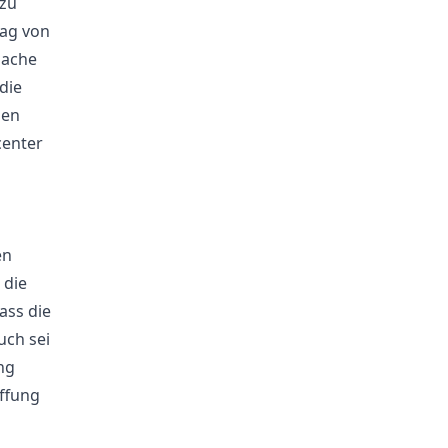
 zu
rag von
sache
die
gen
center
en
 die
ass die
uch sei
ng
affung