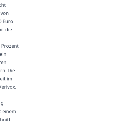
cht
 von
0 Euro
it die
 Prozent
ein
ren
rn. Die
eit im
Verivox.
ng
it einem
hnitt