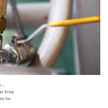
n –
r Krise.
is für