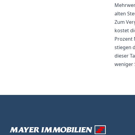
Mehrwert
alten St
Zum Verg
kostet d
Prozent 
stiegen 
dieser T
weniger 