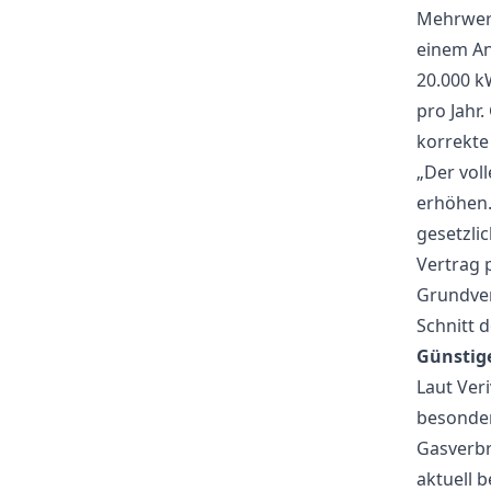
Mehrwert
einem An
20.000 k
pro Jahr.
korrekte
„Der vol
erhöhen.
gesetzli
Vertrag 
Grundver
Schnitt d
Günstig
Laut Ver
besonder
Gasverbr
aktuell 