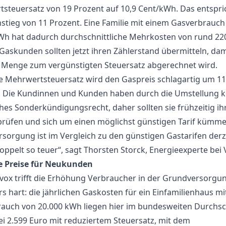
steuersatz von 19 Prozent auf 10,9 Cent/kWh. Das entspri
stieg von 11 Prozent. Eine Familie mit einem Gasverbrauch
Wh hat dadurch durchschnittliche Mehrkosten von rund 22
 Gaskunden sollten jetzt ihren Zählerstand übermitteln, dam
 Menge zum vergünstigten Steuersatz abgerechnet wird.
le Mehrwertsteuersatz wird den Gaspreis schlagartig um 11
 Die Kundinnen und Kunden haben durch die Umstellung k
ches Sonderkündigungsrecht, daher sollten sie frühzeitig ih
prüfen und sich um einen möglichst günstigen Tarif kümme
sorgung ist im Vergleich zu den günstigen Gastarifen derz
oppelt so teuer“, sagt Thorsten Storck, Energieexperte bei 
e Preise für Neukunden
ivox trifft die Erhöhung Verbraucher in der Grundversorgu
s hart: die jährlichen Gaskosten für ein Einfamilienhaus m
auch von 20.000 kWh liegen hier im bundesweiten Durchsc
bei 2.599 Euro mit reduziertem Steuersatz, mit dem