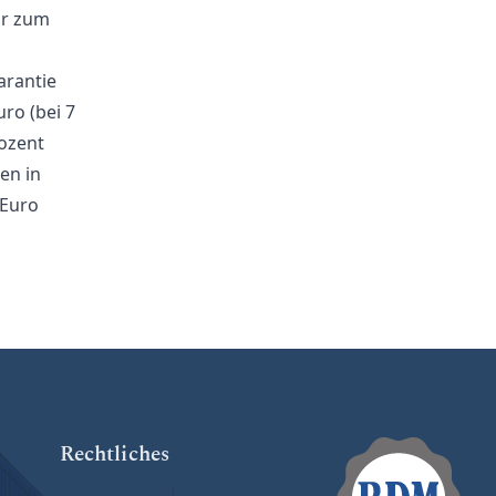
hr zum
arantie
ro (bei 7
ozent
en in
 Euro
Rechtliches