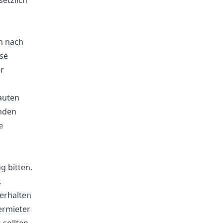
etzlich
h nach
se
r
auten
enden
e
 bitten.
.
erhalten
ermieter