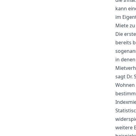
die Infl
kann ein
im Eigen
Miete zu
Die erst
bereits b
sogenann
in denen 
Mietverh
sagt Dr.
Wohnen i
bestimmt
Indexmie
Statisti
widerspie
weitere 