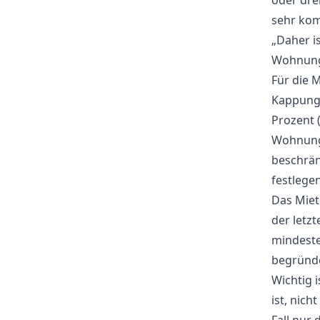
oder dre
sehr komp
„Daher i
Wohnungs
Für die M
Kappungs
Prozent 
Wohnungs
beschrän
festlegen
Das Miet
der letz
mindeste
begründe
Wichtig 
ist, nic