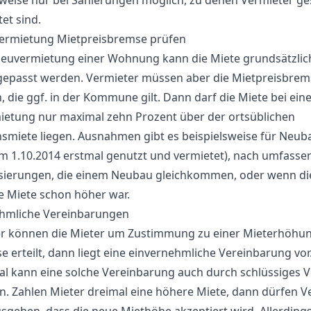
sweise nur bei Sanierungen möglich, zu denen Vermieter ges
tet sind.
ermietung Mietpreisbremse prüfen
Neuvermietung einer Wohnung kann die Miete grundsätzlic
epasst werden. Vermieter müssen aber die Mietpreisbrem
 die ggf. in der Kommune gilt. Dann darf die Miete bei eine
etung nur maximal zehn Prozent über der ortsüblichen
hsmiete liegen. Ausnahmen gibt es beispielsweise für Neub
m 1.10.2014 erstmal genutzt und vermietet), nach umfass
ierungen, die einem Neubau gleichkommen, oder wenn di
e Miete schon höher war.
hmliche Vereinbarungen
r können die Mieter um Zustimmung zu einer Mieterhöhung
e erteilt, dann liegt eine einvernehmliche Vereinbarung vor
 kann eine solche Vereinbarung auch durch schlüssiges V
n. Zahlen Mieter dreimal eine höhere Miete, dann dürfen V