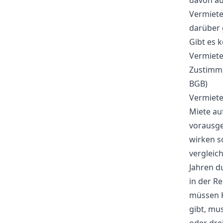
davon au
Vermieter
darüber 
Gibt es 
Vermiete
Zustimmu
BGB)
Vermiete
Miete au
vorausge
wirken so
vergleic
Jahren du
in der R
müssen K
gibt, mu