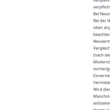
beispiel
verpflich
Bei Neuv
Bei der 
oben ang
beachten,
Neuvermi
Vergleic
(nach de
Modernis
vorherig
Einverne
Vermiete
Wird dies
Manchmal
entstehe