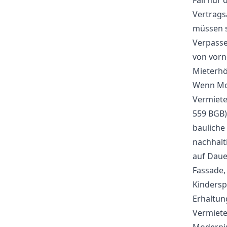
Fall nur
Vertrags
müssen s
Verpasse
von vorn
Mieterh
Wenn Mo
Vermiete
559 BGB)
bauliche
nachhalt
auf Daue
Fassade,
Kindersp
Erhaltun
Vermiete