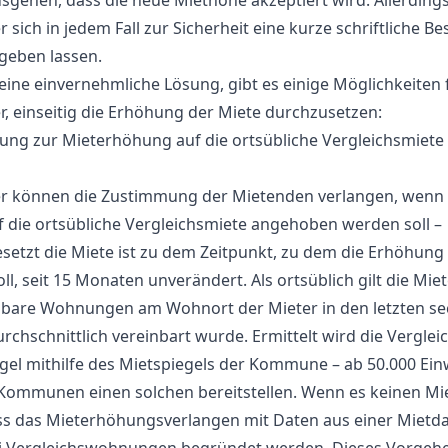
sgehen, dass die neue Miethöhe akzeptiert wird. Allerdings
 sich in jedem Fall zur Sicherheit eine kurze schriftliche B
geben lassen.
keine einvernehmliche Lösung, gibt es einige Möglichkeiten 
r, einseitig die Erhöhung der Miete durchzusetzen:
ng zur Mieterhöhung auf die ortsübliche Vergleichsmiete 
r können die Zustimmung der Mietenden verlangen, wenn 
f die ortsübliche Vergleichsmiete angehoben werden soll –
setzt die Miete ist zu dem Zeitpunkt, zu dem die Erhöhung
ll, seit 15 Monaten unverändert. Als ortsüblich gilt die Miet
hbare Wohnungen am Wohnort der Mieter in den letzten se
rchschnittlich vereinbart wurde. Ermittelt wird die Verglei
egel mithilfe des Mietspiegels der Kommune – ab 50.000 Ei
ommunen einen solchen bereitstellen. Wenn es keinen Mie
ss das Mieterhöhungsverlangen mit Daten aus einer Mietd