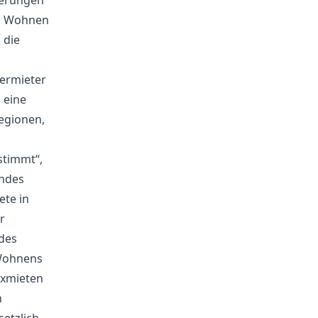
ierungen
nd Wohnen
 die
ermieter
 eine
Regionen,
stimmt“,
andes
ete in
r
des
 Wohnens
dexmieten
n