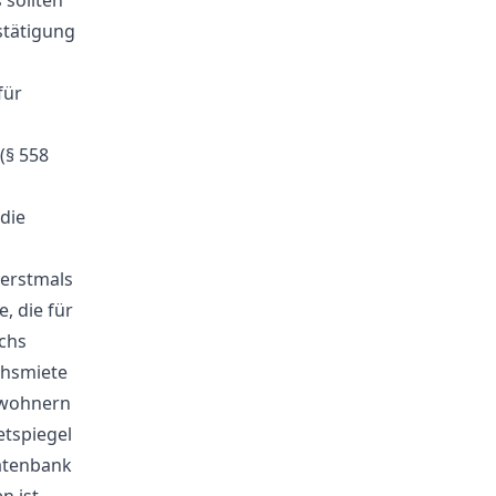
 sollten
estätigung
für
(§ 558
die
 erstmals
e, die für
chs
chsmiete
nwohnern
tspiegel
atenbank