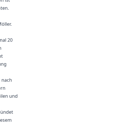
n ist
hten.
öller.
mal 20
m
nt
ung
r nach
ern
ilen und
ründet
diesem