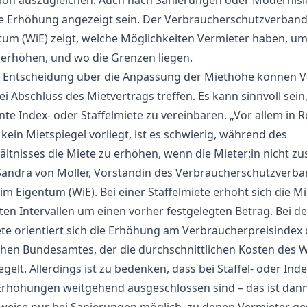
ation auszugleichen. Auch nach Sanierungen oder Modernis
e Erhöhung angezeigt sein. Der Verbraucherschutzverba
tum (WiE) zeigt, welche Möglichkeiten Vermieter haben, um
 erhöhen, und wo die Grenzen liegen.
e Entscheidung über die Anpassung der Miethöhe können V
ei Abschluss des Mietvertrags treffen. Es kann sinnvoll sein,
te Index- oder Staffelmiete zu vereinbaren. „Vor allem in 
kein Mietspiegel vorliegt, ist es schwierig, während des
ältnisses die Miete zu erhöhen, wenn die Mieter:in nicht zu
 Sandra von Möller, Vorständin des Verbraucherschutzverb
m Eigentum (WiE). Bei einer Staffelmiete erhöht sich die Mi
en Intervallen um einen vorher festgelegten Betrag. Bei de
te orientiert sich die Erhöhung am Verbraucherpreisindex 
schen Bundesamtes, der die durchschnittlichen Kosten des
gelt. Allerdings ist zu bedenken, dass bei Staffel- oder In
Erhöhungen weitgehend ausgeschlossen sind – das ist dan