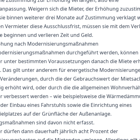
 die Zustimmung zur Erhöhung verlangen, also eine
anpassung. Weigern sich die Mieter, der Erhöhung zuzust
ie binnen weiterer drei Monate auf Zustimmung verklagt 
n Vermieter diese Ausschlussfrist, müssen sie mit dem Ve
e beginnen und verlieren Zeit und Geld.
öhung nach Modernisierungsmaßnahmen
dernisierungsmaßnahmen durchgeführt werden, können
r unter bestimmten Voraussetzungen danach die Miete er
. Das gilt unter anderem für energetische Modernisierunge
 Veränderungen, durch die der Gebrauchswert der Mietsac
ig erhöht wird, oder durch die die allgemeinen Wohnverhäl
r verbessert werden – wie beispielsweise die Wärmedämm
 der Einbau eines Fahrstuhls sowie die Einrichtung eines
ielplatzes auf der Grünfläche der Außenanlage.
gsmaßnahmen sind davon nicht erfasst.
r dürfen dann dauerhaft jährlich acht Prozent der