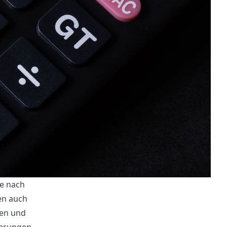
ge nach
en auch
ten und