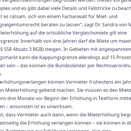
i Vergleichswohnungen begründet werden. Dieses Vorgehe
lex und es gibt dabei viele Details und Fallstricke zu beac
st es ratsam, sich von einem Fachanwalt für Miet- und
eigentumsrecht beraten zu lassen“, sagt Dr. Sandra von M
ieterhöhung auf die ortsübliche Vergleichsmiete gilt eine
grenze: Innerhalb von drei Jahren darf die Miete um maxi
(§ 558 Absatz 3 BGB) steigen. In Gebieten mit angespannte
markt kann die Kappungsgrenze allerdings auf 15 Proze
kt sein – das können die Bundesländer per Rechtsverordn
.
erhöhungsverlangen können Vermieter frühestens ein Jah
ten Mieterhöhung geltend machen. Sie müssen es den Miet
ns drei Monate vor Beginn der Erhöhung in Textform mitte
n – ansonsten ist es unwirksam.
ist, dass Vermieter auch dann, wenn die Mieterhöhung beg
ht einseitig die Erhöhung verlangen können – sie können in 