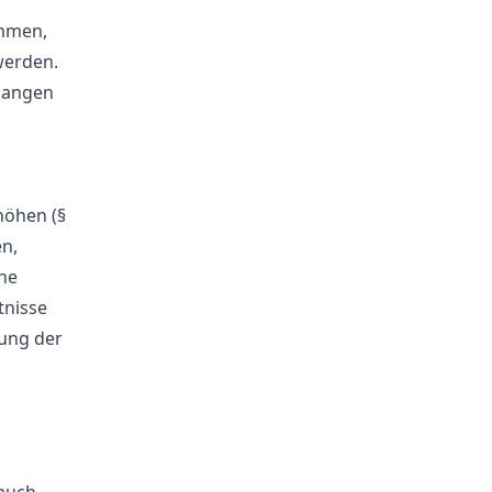
immen,
werden.
rlangen
höhen (§
n,
he
tnisse
ung der